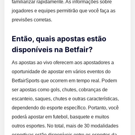
familiarizar rapidamente. As informações sobre
jogadores e equipes permitirão que você faça as
previsões corretas.
Então, quais apostas estão
disponíveis na Betfair?
As apostas ao vivo oferecem aos apostadores a
oportunidade de apostar em vários eventos do
BetfairSports que ocorrem em tempo real. Podem
ser apostas como gols, chutes, cobranças de
escanteio, saques, chutes e outras características,
dependendo do esporte específico. Portanto, você
poderá apostar em futebol, basquete e muitos
outros esportes. No total, mais de 30 modalidades
esportivas estão disponíveis entre os esportes da