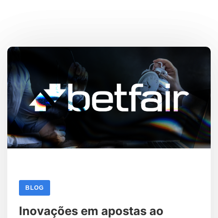
BLOG
Inovações em apostas ao