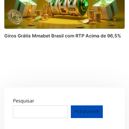
Giros Grátis Mmabet Brasil com RTP Acima de 96,5%
Pesquisar
PESQUISAR