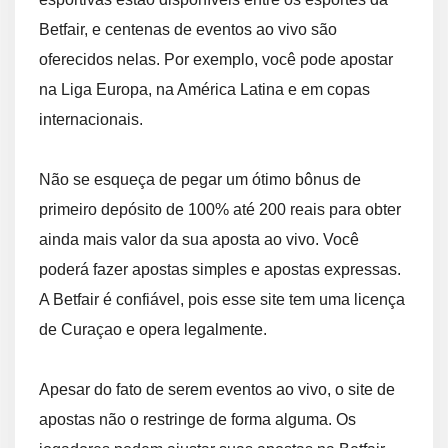
Betfair, e centenas de eventos ao vivo são
oferecidos nelas. Por exemplo, você pode apostar
na Liga Europa, na América Latina e em copas
internacionais.
Não se esqueça de pegar um ótimo bônus de
primeiro depósito de 100% até 200 reais para obter
ainda mais valor da sua aposta ao vivo. Você
poderá fazer apostas simples e apostas expressas.
A Betfair é confiável, pois esse site tem uma licença
de Curaçao e opera legalmente.
Apesar do fato de serem eventos ao vivo, o site de
apostas não o restringe de forma alguma. Os