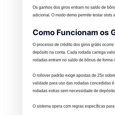
Os ganhos dos giros entram no saldo de bônu
adicional. O modo demo permite testar slots a
Como Funcionam os G
O processo de crédito dos giros grátis ocorr
depósito na conta. Cada rodada carrega valor
rodadas entram no saldo de bônus de forma 
O rollover padrão exige apostas de 25x sobre
validade para uso das rodadas concedidas é d
rodadas extras sem necessidade de depósitos
O sistema opera com regras específicas para