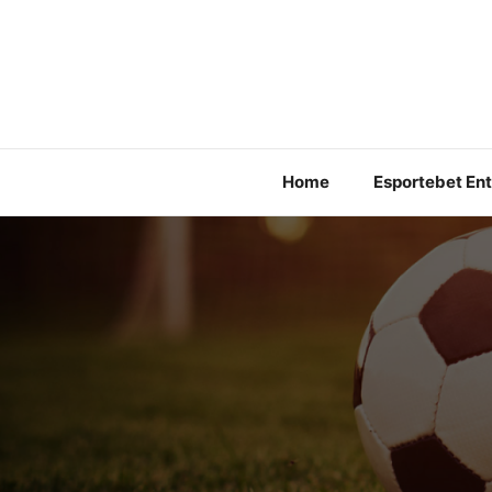
Skip
to
content
Há muito tempo que ganhamos dinheiro desta maneira
Wesportes
Home
Esportebet Ent