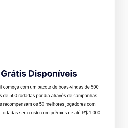
Grátis Disponíveis
asil começa com um pacote de boas-vindas de 500
ais de 500 rodadas por dia através de campanhas
sais recompensam os 50 melhores jogadores com
em rodadas sem custo com prêmios de até R$ 1.000.