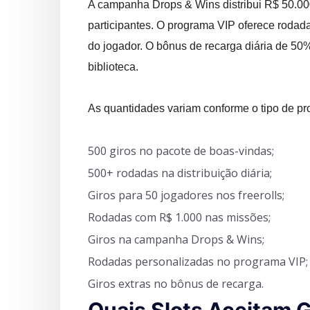
A campanha Drops & Wins distribui R$ 50.00
participantes. O programa VIP oferece rodad
do jogador. O bônus de recarga diária de 50% 
biblioteca.
As quantidades variam conforme o tipo de p
500 giros no pacote de boas-vindas;
500+ rodadas na distribuição diária;
Giros para 50 jogadores nos freerolls;
Rodadas com R$ 1.000 nas missões;
Giros na campanha Drops & Wins;
Rodadas personalizadas no programa VIP;
Giros extras no bônus de recarga.
Quais Slots Aceitam G