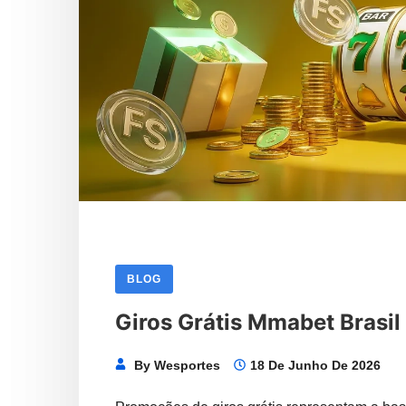
BLOG
Giros Grátis Mmabet Brasi
By
Wesportes
18 De Junho De 2026