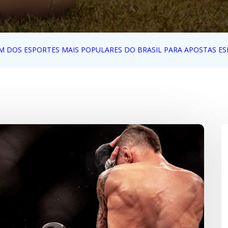
M DOS ESPORTES MAIS POPULARES DO BRASIL PARA APOSTAS ES