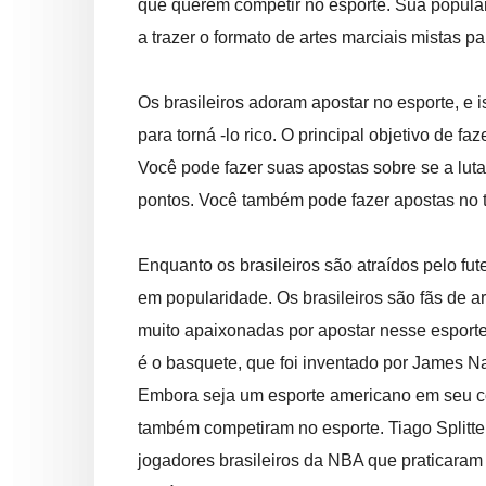
que querem competir no esporte. Sua popular
a trazer o formato de artes marciais mistas p
Os brasileiros adoram apostar no esporte, e 
para torná -lo rico. O principal objetivo de f
Você pode fazer suas apostas sobre se a lut
pontos. Você também pode fazer apostas no t
Enquanto os brasileiros são atraídos pelo fu
em popularidade. Os brasileiros são fãs de a
muito apaixonadas por apostar nesse esporte.
é o basquete, que foi inventado por James N
Embora seja um esporte americano em seu co
também competiram no esporte. Tiago Splitt
jogadores brasileiros da NBA que praticaram