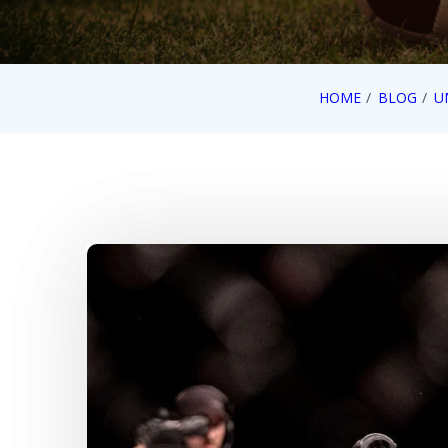
HOME
BLOG
U