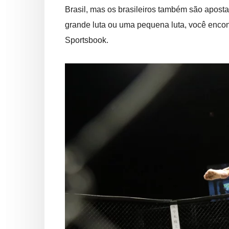
Brasil, mas os brasileiros também são apos
grande luta ou uma pequena luta, você enco
Sportsbook.