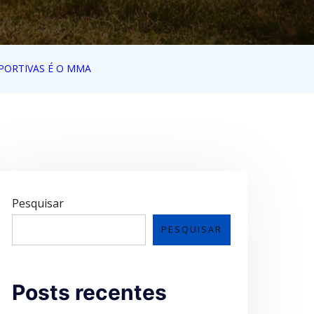
PORTIVAS É O MMA
Pesquisar
PESQUISAR
Posts recentes