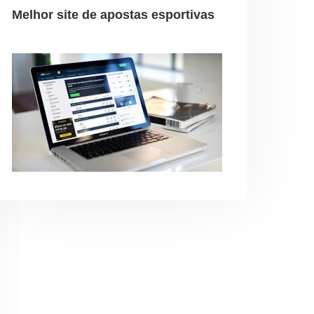
Melhor site de apostas esportivas