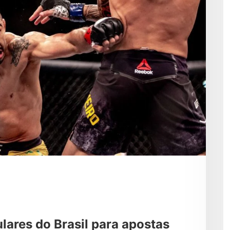
ares do Brasil para apostas