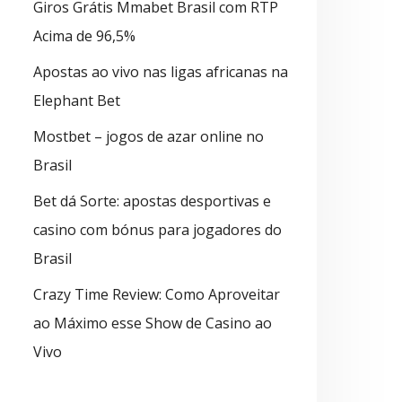
Giros Grátis Mmabet Brasil com RTP
Acima de 96,5%
Apostas ao vivo nas ligas africanas na
Elephant Bet
Mostbet – jogos de azar online no
Brasil
Bet dá Sorte: apostas desportivas e
casino com bónus para jogadores do
Brasil
Crazy Time Review: Como Aproveitar
ao Máximo esse Show de Casino ao
Vivo