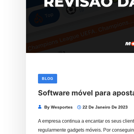
BLOG
Software móvel para apost
By
Wesportes
22 De Janeiro De 2023
A empresa continua a encantar os seus client
regularmente gadgets móveis. Por conseguint