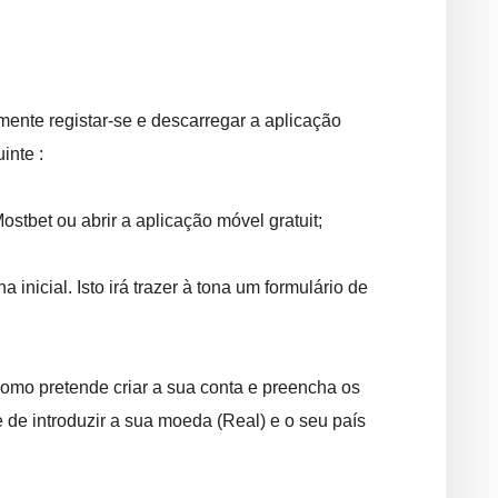
lmente registar-se e descarregar a aplicação
inte :
ostbet ou abrir a aplicação móvel gratuit;
 inicial. Isto irá trazer à tona um formulário de
 como pretende criar a sua conta e preencha os
de introduzir a sua moeda (Real) e o seu país